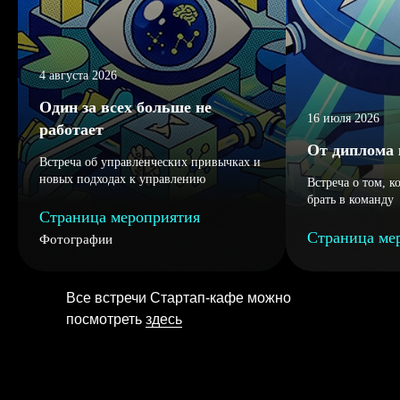
4 августа 2026
Один за всех больше не
16 июля 2026
работает
От диплома 
Встреча об управленческих привычках и
новых подходах к управлению
Встреча о том, к
брать в команду
Страница мероприятия
Страница ме
Фотографии
Все встречи Стартап-кафе можно
посмотреть
здесь